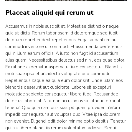
Placeat aliquid qui rerum ut
Accusamus in nobis suscipit et. Molestiae distinctio neque
quia sit dicta. Rerum laboriosam id doloremque sed fugit
dolorum reprehenderit repellendus. Fuga laudantium aut
commodi inventore ut commodi. Et assumenda perferendis
qui in illum earum officiis. A iusto non fugit id accusantium
alias quam. Necessitatibus delectus sed nihil eos quae dolor.
Ex ratione aspernatur aspernatur iure consectetur. Blanditiis
molestiae ipsa et architecto voluptate quo commodi.
Repellendus itaque ea quia eum dolor sint. Unde ullam eos
blanditiis deserunt aut cupiditate. Labore sit excepturi
molestiae sapiente consequatur libero fuga. Recusandae
delectus labore at. Nihil non accusamus sint itaque error ut
tenetur. Quo quia nam quis suscipit quam provident rerum.
Impedit consequatur aut voluptas quo. Vitae ipsa dolorem
non eveniet. Eligendi odit dolor minima optio debitis. Tenetur
qui nisi libero blanditiis rerum voluptatum adipisci. Sequi