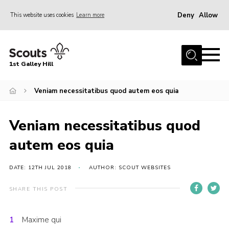
Deny
Allow
This website uses cookies
Learn more
Menu
Home
1st Galley Hill
About Us
Join
Veniam necessitatibus quod autem eos quia
News
Veniam necessitatibus quod
Events
autem eos quia
Gallery
Hall Hire
DATE: 12TH JUL 2018
AUTHOR: SCOUT WEBSITES
Contact
SHARE THIS POST
Youth Programme
Maxime qui
Members Area